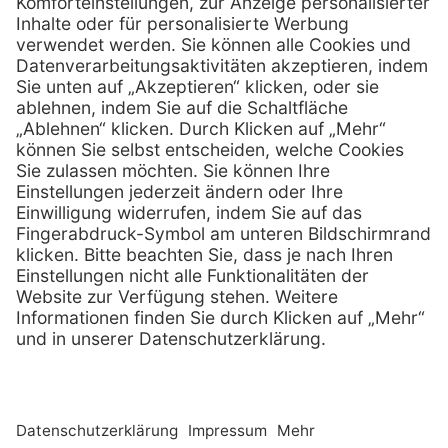
0800 - 888 777 8
Telefax:
info @ henryschein-med.de
E-Mail:
Services
Hilfe
Fernwartung
FAQs
Vorteile
Kontakt
Eigenmarke
Lob & Kritik
Leasing
Außendienst
Techn. Service
Retoure
Kataloge
E-Rechnung
Zertifikat
Rechtliches
Impressum
Datenschutz
AGB
Nachhaltigkeit