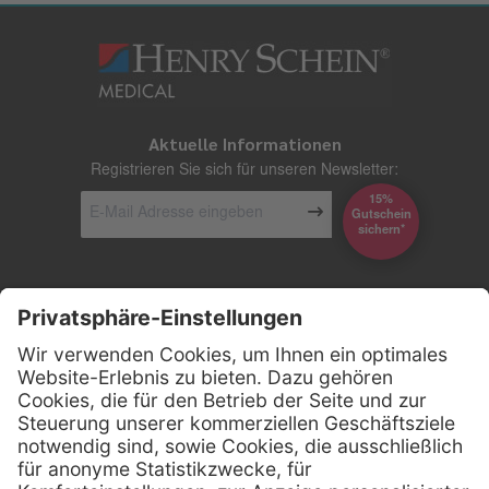
Aktuelle Informationen
Registrieren Sie sich für unseren Newsletter:
15%
Gutschein
*sichern
Kontakt
Firmensitz
Henry Schein Medical GmbH
Alt-Moabit 96 b
D-10559 Berlin
0800 - 888 777 6
Telefon: