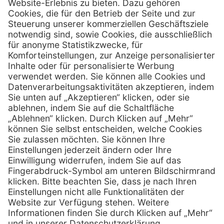
Henry Schein Medical GmbH
Alt-Moabit 96 b
D-10559 Berlin
0800 - 888 777 6
Telefon:
0800 - 888 777 8
Telefax:
info @ henryschein-med.de
E-Mail:
Services
Hilfe
Fernwartung
FAQs
Vorteile
Kontakt
Eigenmarke
Lob & Kritik
Leasing
Außendienst
Techn. Service
Retoure
Kataloge
E-Rechnung
Zertifikat
Rechtliches