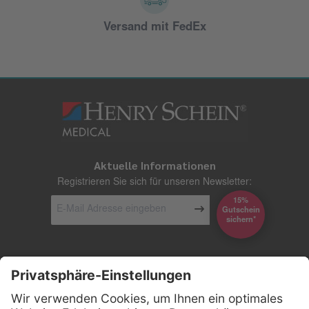
Versand mit FedEx
Aktuelle Informationen
Registrieren Sie sich für unseren Newsletter:
15%
Gutschein
*sichern
Kontakt
Firmensitz