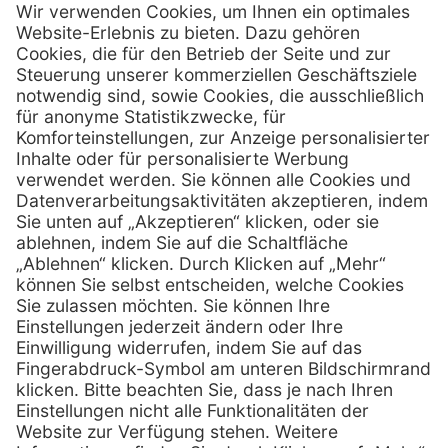
Firmensitz
Henry Schein Medical GmbH
Alt-Moabit 96 b
D-10559 Berlin
0800 - 888 777 6
Telefon:
0800 - 888 777 8
Telefax:
info @ henryschein-med.de
E-Mail:
Services
Hilfe
Fernwartung
FAQs
Vorteile
Kontakt
Eigenmarke
Lob & Kritik
Leasing
Außendienst
Techn. Service
Retoure
Kataloge
E-Rechnung