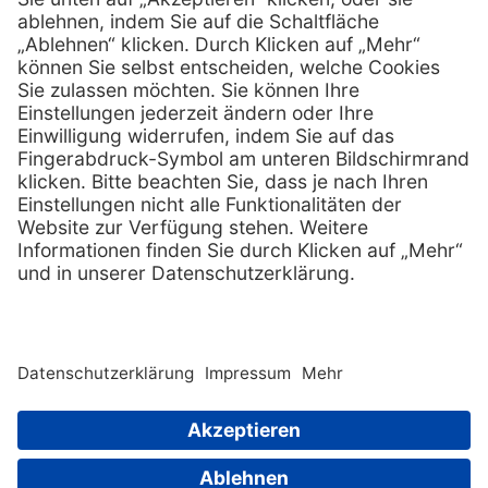
Services
Hilfe
Fernwartung
FAQs
Vorteile
Kontakt
Eigenmarke
Lob & Kritik
Leasing
Außendienst
Techn. Service
Retoure
Kataloge
E-Rechnung
Zertifikat
Rechtliches
Impressum
Datenschutz
AGB
Nachhaltigkeit
Copyright © 2026 Henry Schein Medical, Inc. All rights
reserved. |
Sitemap