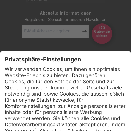
Aktuelle Informationen
Registrieren Sie sich für unseren Newsletter:
15%
Gutschein
*sichern
Kontakt
Firmensitz
Henry Schein Medical GmbH
Alt-Moabit 96 b
D-10559 Berlin
0800 - 888 777 6
Telefon:
0800 - 888 777 8
Telefax:
info @ henryschein-med.de
E-Mail: