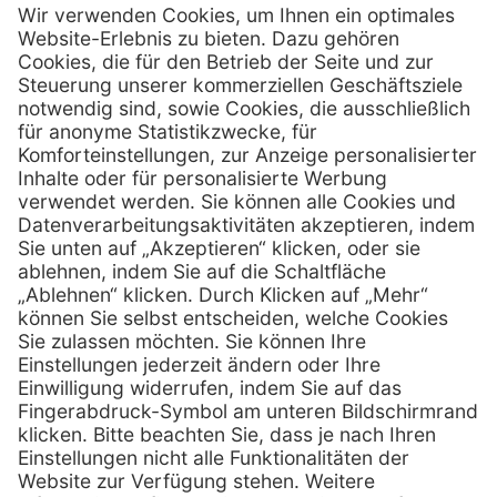
Firmensitz
Henry Schein Medical GmbH
Alt-Moabit 96 b
D-10559 Berlin
0800 - 888 777 6
Telefon:
0800 - 888 777 8
Telefax:
info @ henryschein-med.de
E-Mail:
Services
Hilfe
Fernwartung
FAQs
Vorteile
Kontakt
Eigenmarke
Lob & Kritik
Leasing
Außendienst
Techn. Service
Retoure
Kataloge
E-Rechnung