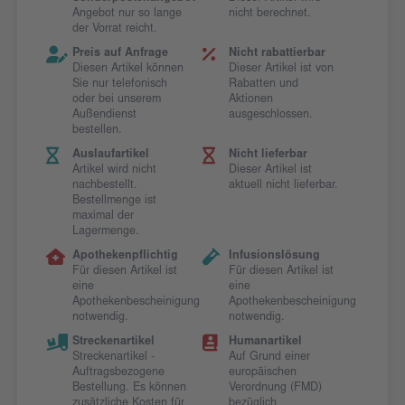
Angebot nur so lange
nicht berechnet.
der Vorrat reicht.
Preis auf Anfrage
Nicht rabattierbar
Diesen Artikel können
Dieser Artikel ist von
Sie nur telefonisch
Rabatten und
oder bei unserem
Aktionen
Außendienst
ausgeschlossen.
bestellen.
Auslaufartikel
Nicht lieferbar
Artikel wird nicht
Dieser Artikel ist
nachbestellt.
aktuell nicht lieferbar.
Bestellmenge ist
maximal der
Lagermenge.
Apothekenpflichtig
Infusionslösung
Für diesen Artikel ist
Für diesen Artikel ist
eine
eine
Apothekenbescheinigung
Apothekenbescheinigung
notwendig.
notwendig.
Streckenartikel
Humanartikel
Streckenartikel -
Auf Grund einer
Auftragsbezogene
europäischen
Bestellung. Es können
Verordnung (FMD)
zusätzliche Kosten für
bezüglich