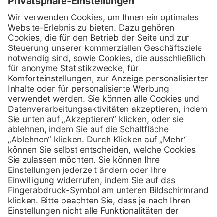
Firmensitz
Henry Schein Medical GmbH
Alt-Moabit 96 b
D-10559 Berlin
0800 - 888 777 6
Telefon:
0800 - 888 777 8
Telefax:
info @ henryschein-med.de
E-Mail:
Services
Hilfe
Fernwartung
FAQs
Vorteile
Kontakt
Eigenmarke
Lob & Kritik
Leasing
Außendienst
Techn. Service
Retoure
Kataloge
E-Rechnung