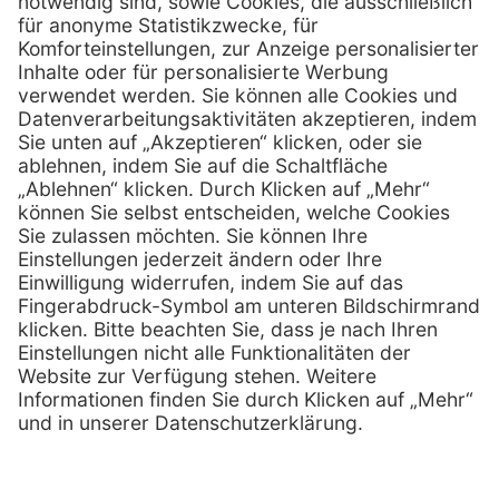
0800 - 888 777 6
Telefon:
0800 - 888 777 8
Telefax:
info @ henryschein-med.de
E-Mail:
Services
Hilfe
Fernwartung
FAQs
Vorteile
Kontakt
Eigenmarke
Lob & Kritik
Leasing
Außendienst
Techn. Service
Retoure
Kataloge
E-Rechnung
Zertifikat
Rechtliches
Impressum
Datenschutz