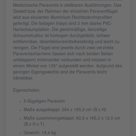
Medizinische Paravents in stellbaren Ausführungen. Das
Gestell bzw. der Rahmen der einzelnen Paraventflügel
wird aus eloxierten Aluminium-Rechteckrohrprofilen
gefertigt. Die farbigen Inlays sind 3 mm starke PVC-
Hartschaumplatten. Die gleichmäßige, feinzellige
Schaumstruktur ist homogen durchgefärbt, schwer
entflammbar, desinfektionsmittelbeständig und leicht zu
reinigen. Die Flügel sind jeweils durch zwei verzinkte
Paraventscharniere (lassen sich nach beiden Seiten
umklappen) miteinander verbunden und müssen in
einem Winkel von 135° aufgestellt werden. Aufgrund des
geringen Eigengewichts sind die Paravents leicht
händelbar.
Eigenschafen:
5-flügeligen Paravent
Maße ausgeklappt: 284 x 165,2 cm (B x H)
Maße zusammengeklappt: 60,5 x 165,2 x 12,0 cm
(B x H x T)
Gewicht: 19,4 kg