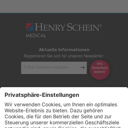
Aktuelle Informationen
Registrieren Sie sich für unseren Newsletter:
15%
Gutschein
*sichern
Kontakt
Firmensitz
Henry Schein Medical GmbH
Alt-Moabit 96 b
D-10559 Berlin