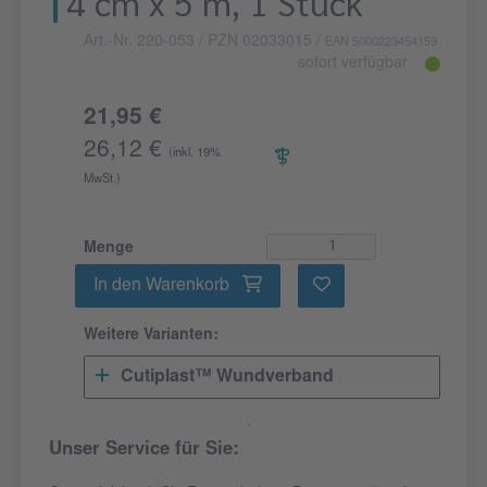
4 cm x 5 m, 1 Stück
Art.-Nr. 220-053
/ PZN 02033015
/
EAN 5000223454159
sofort verfügbar
21,95 €
26,12 €
(inkl. 19%
MwSt.)
Menge
In den Warenkorb
Weitere Varianten:
Cutiplast™ Wundverband
Unser Service für Sie: