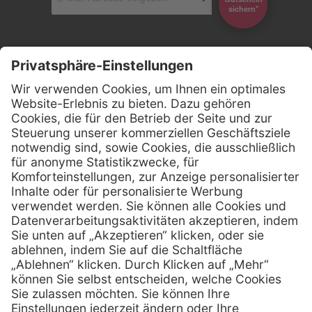
Gutschein
*sichern
Kontakt
Firmensitz
Henry Schein Medical GmbH
Alt-Moabit 96 b
D-10559 Berlin
0800 - 888 777 6
Telefon:
0800 - 888 777 8
Telefax:
info @ henryschein-med.de
E-Mail:
Services
Hilfe
Fernwartung
FAQs
Vorteile
Kontakt