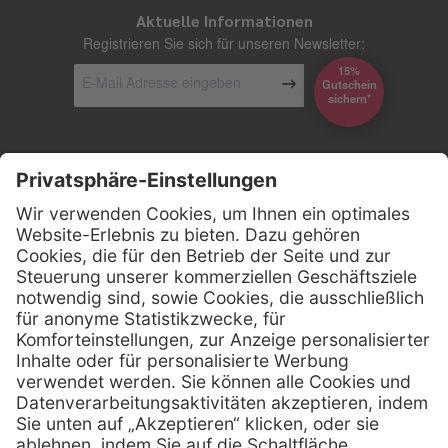
Aktuelle Informationen
Registrieren Sie sich für unseren Newsletter:
15%
Gutschein
*sichern
Kontakt
Firmensitz
Henry Schein Medical GmbH
Alt-Moabit 96 b
D-10559 Berlin
0800 - 888 777 6
Telefon:
0800 - 888 777 8
Telefax:
info @ henryschein-med.de
E-Mail: