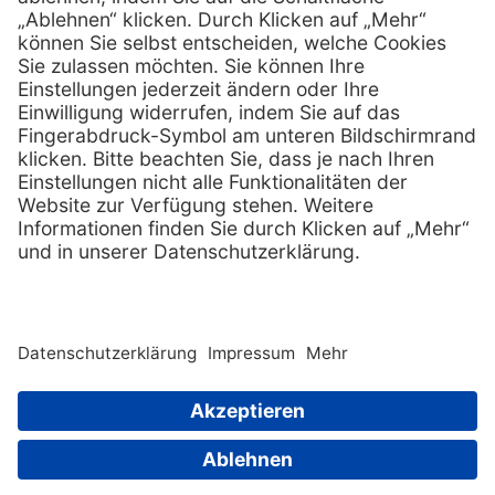
Services
Hilfe
Fernwartung
FAQs
Vorteile
Kontakt
Eigenmarke
Lob & Kritik
Leasing
Außendienst
Techn. Service
Retoure
Kataloge
E-Rechnung
Zertifikat
Rechtliches
Impressum
Datenschutz
AGB
Nachhaltigkeit
Copyright © 2026 Henry Schein Medical, Inc. All rights
reserved. |
Sitemap