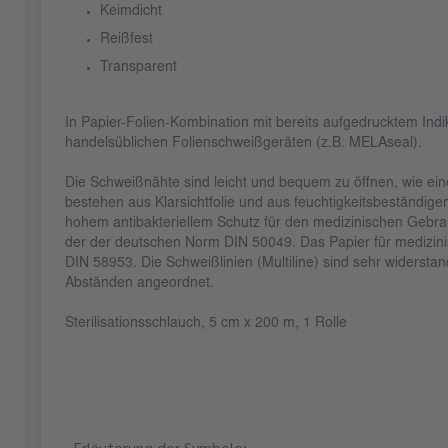
Keimdicht
Reißfest
Transparent
In Papier-Folien-Kombination mit bereits aufgedrucktem Indi
handelsüblichen Folienschweißgeräten (z.B. MELAseal).
Die Schweißnähte sind leicht und bequem zu öffnen, wie ein
bestehen aus Klarsichtfolie und aus feuchtigkeitsbeständige
hohem antibakteriellem Schutz für den medizinischen Gebrauc
der der deutschen Norm DIN 50049. Das Papier für medizin
DIN 58953. Die Schweißlinien (Multiline) sind sehr widersta
Abständen angeordnet.
Sterilisationsschlauch, 5 cm x 200 m, 1 Rolle
Erläuterung der Symbole: