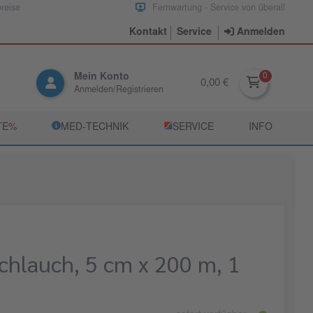
preise
Fernwartung - Service von überall
Kontakt
Service
Anmelden
Mein Konto
0,00 €
Anmelden/Registrieren
TE
­%
­MED‑TECHNIK
­SERVICE
INFO
schlauch, 5 cm x 200 m, 1