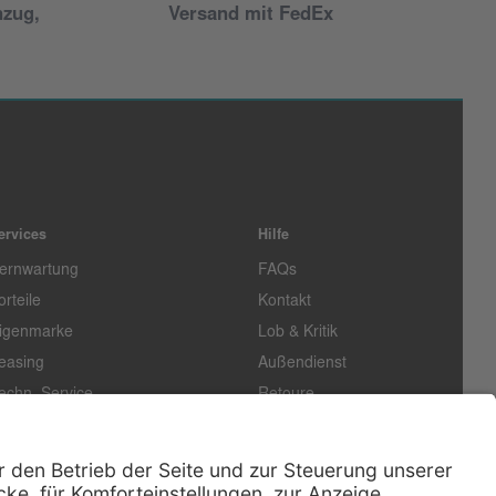
nzug,
Versand mit FedEx
ervices
Hilfe
ernwartung
FAQs
orteile
Kontakt
igenmarke
Lob & Kritik
easing
Außendienst
echn. Service
Retoure
ataloge
E-Rechnung
ertifikat
Rechtliches