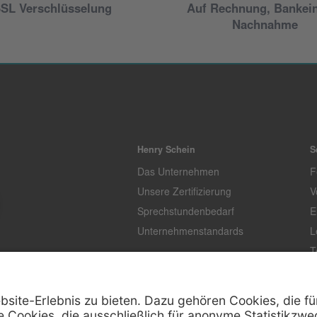
SL Verschlüsselung
Auf Rechnung, Bankei
Nachnahme
Henry Schein
S
Das Unternehmen
F
Unsere Zertifizierung
V
Sprechstundenbedarf
E
Unternehmenstandards
L
T
K
Z