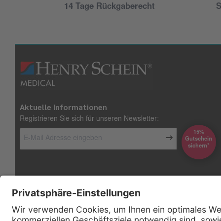
14 Tage Rückgaberecht
S
Aktuelle Informationen
Registrieren Sie sich für unseren Newsletter:
15%
Gutschein
*sichern
Kontakt
Firmensitz
Henry Schein Medical GmbH